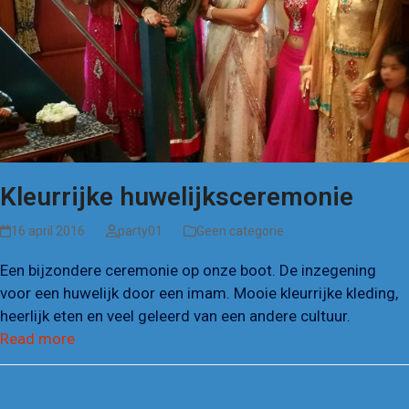
Kleurrijke huwelijksceremonie
16 april 2016
party01
Geen categorie
Een bijzondere ceremonie op onze boot. De inzegening
voor een huwelijk door een imam. Mooie kleurrijke kleding,
heerlijk eten en veel geleerd van een andere cultuur.
Read more