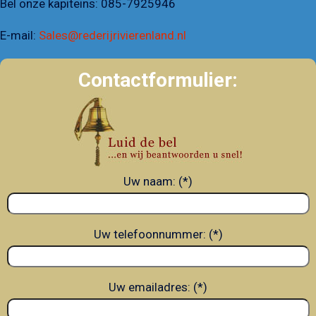
Bel onze kapiteins:
085-7925946
E-mail:
Sales@rederijrivierenland.nl
Contactformulier:
Uw naam: (*)
Uw telefoonnummer: (*)
Uw emailadres: (*)