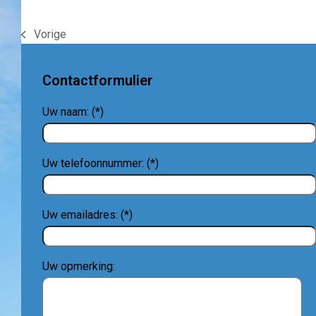
Vorige
previous
post:
Contactformulier
Uw naam: (*)
Uw telefoonnummer: (*)
Uw emailadres: (*)
Uw opmerking: