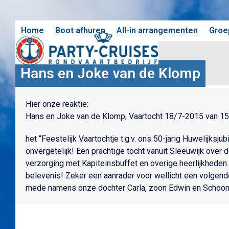
Skip
to
content
Home
Boot afhuren
All-in arrangementen
Groe
Hans en Joke van de Klomp
Hier onze reaktie:
Hans en Joke van de Klomp, Vaartocht 18/7-2015 van 15.
het “Feestelijk Vaartochtje t.g.v. ons 50-jarig Huwelijksj
onvergetelijk! Een prachtige tocht vanuit Sleeuwijk over 
verzorging met Kapiteinsbuffet en overige heerlijkhede
belevenis! Zeker een aanrader voor wellicht een volgend
mede namens onze dochter Carla, zoon Edwin en Schoon