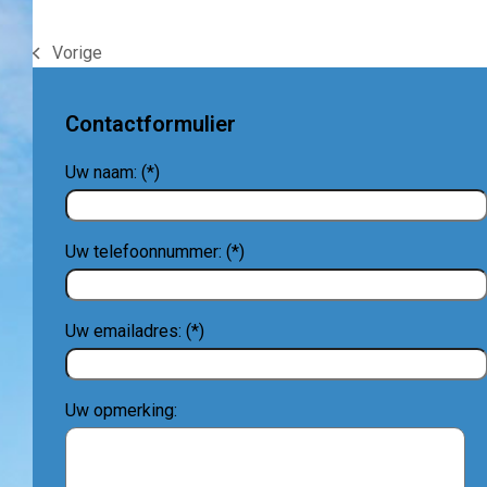
Vorige
previous
post:
Contactformulier
Uw naam: (*)
Uw telefoonnummer: (*)
Uw emailadres: (*)
Uw opmerking: