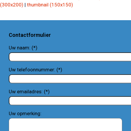
(300x200)
|
thumbnail (150x150)
Contactformulier
Uw naam: (*)
Uw telefoonnummer: (*)
Uw emailadres: (*)
Uw opmerking: